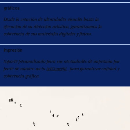
gráficos
Desde la creación de identidades visuales hasta la
ejecución de su dirección artística, garantizamos la
coherencia de sus materiales digitales y físicos.
impresión
Soporte personalizado para sus necesidades de impresión por
parte de nuestro socio
ArtConcept
, para garantizar calidad y
coherencia gráfica.