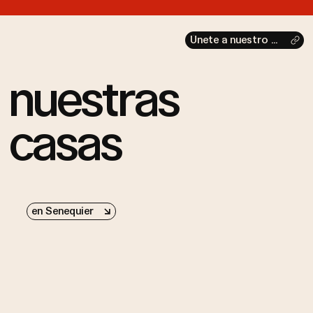
Únete a nuestro club
nuestras
casas
en Senequier