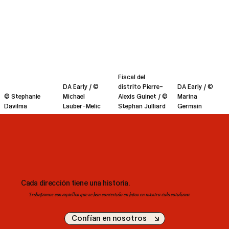
Fiscal del
DA Early / ©
distrito Pierre-
DA Early / ©
© Stephanie
Michael
Alexis Guinet / ©
Marina
Davilma
Lauber-Melic
Stephan Julliard
Germain
Cada dirección tiene una historia.
Trabajamos con aquellos que se han convertido en hitos en nuestra vida cotidiana.
Confían en nosotros